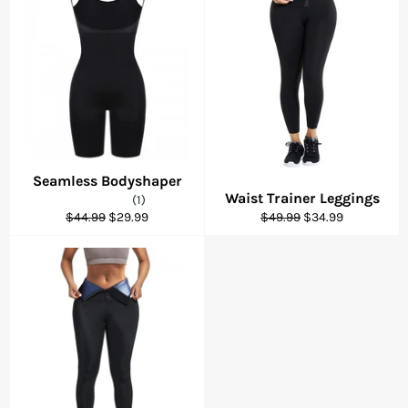
Seamless Bodyshaper
Waist Trainer Leggings
(1)
Prix
Prix
Prix
Prix
$44.99
$29.99
$49.99
$34.99
régulier
réduit
régulier
réduit